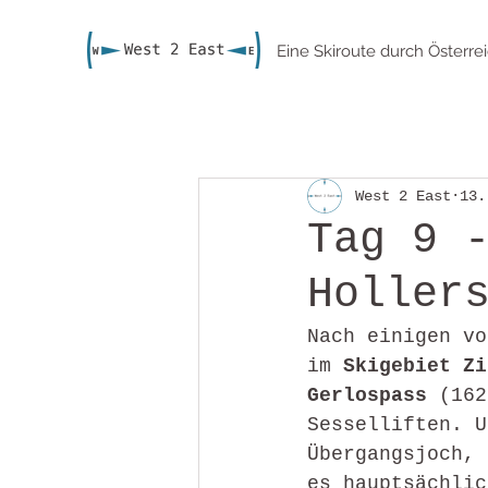
Eine Skiroute durch Österre
West 2 East
13.
Tag 9 
Holler
Nach einigen vo
im 
Skigebiet Zi
Gerlospass 
(162
Sesselliften. U
Übergangsjoch, 
es hauptsächlic