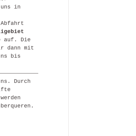
 uns in 
 Abfahrt 
kigebiet 
e 
auf. Die 
ir dann mit 
uns bis 
uns. Durch 
ifte 
 werden 
überqueren. 