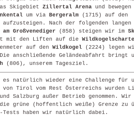
as Skigebiet 
Zillertal Arena 
und bewegen
nkental 
um via 
Bergeralm 
(1715) auf den 
 aufzusteigen. Nach der folgenden langen
 am Großvenediger 
(858) steigen wir im 
S
t mit den Liften auf die 
Wildkogelschart
enmeter auf den 
Wildkogel 
(2224) legen w
Die anschließende Geländeabfahrt bringt 
h 
(806), unserem Tagesziel.
 es natürlich wieder eine Challenge für 
 von Tirol vom Rest Österreichs wurden L
und Salzburg außer Betrieb genommen. Wir
die grüne (hoffentlich weiße) Grenze zu 
-Tests haben wir natürlich dabei.