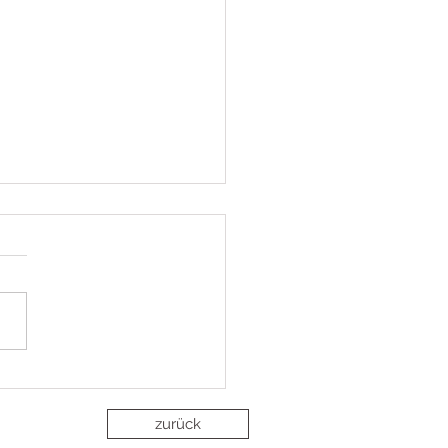
 11 - Fieberbrunn
aria Alm - der
n
zurück