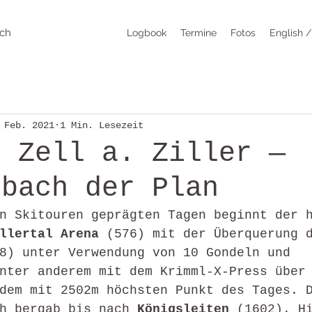
ich
Logbook
Termine
Fotos
English /
 Feb. 2021
1 Min. Lesezeit
- Zell a. Ziller —
sbach der Plan
n Skitouren geprägten Tagen beginnt der 
llertal Arena 
(576) mit der Überquerung 
8) unter Verwendung von 10 Gondeln und 
nter anderem mit dem Krimml-X-Press über
dem mit 2502m höchsten Punkt des Tages. 
h bergab bis nach 
Königsleiten 
(1602). H