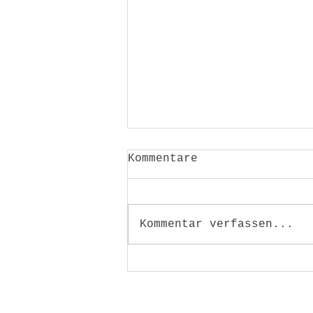
Kommentare
Kommentar verfassen...
Tag 13 - Sankt Johann
im Pongau -
Obertauern der Plan