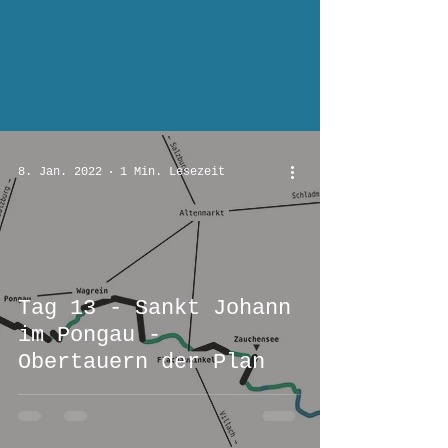
8. Jan. 2022
1 Min. Lesezeit
Tag 13 - Sankt Johann
im Pongau -
Obertauern der Plan