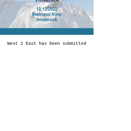
Innsbruck
12.12.2022
Metropol Kino
Innsbruck
West 2 East has been submitted
to adventure & mountain film
festivals
Winter 2022/2023
Worldwide
Instagram